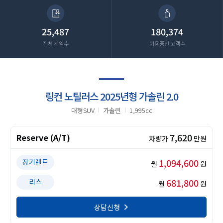
25,487
180,374
전체 계약수
이용중인 고객수
링컨 노틸러스 2025년형 가솔린 2.0
대형SUV
가솔린
1,995cc
7,620
Reserve (A/T)
차량가
만원
1,094,600
장기렌트
월
원
681,800
리스
월
원
상담신청