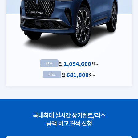
1,094,600
렌트
월
원~
681,800
리스
월
원~
국내최대 실시간 장기렌트/리스
금액 비교 견적 신청