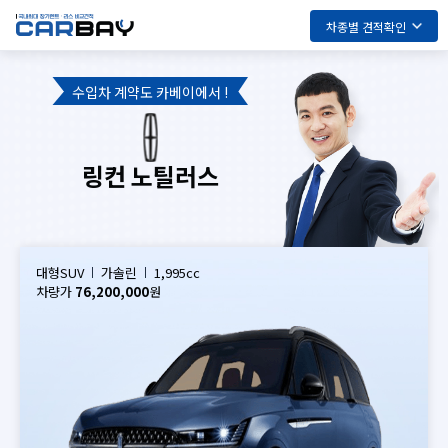
차종별 견적확인
수입차 계약도 카베이에서 !
링컨 노틸러스
대형SUV
가솔린
1,995cc
차량가
76,200,000
원