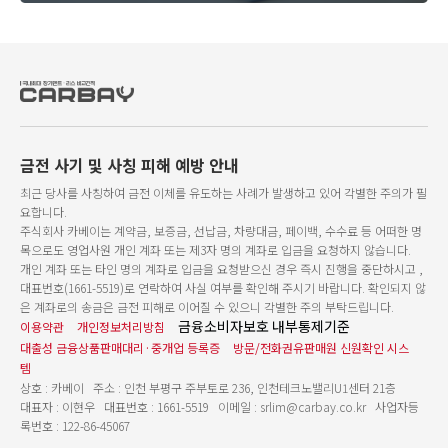
금전 사기 및 사칭 피해 예방 안내
최근 당사를 사칭하여 금전 이체를 유도하는 사례가 발생하고 있어 각별한 주의가 필
요합니다.
주식회사 카베이는 계약금, 보증금, 선납금, 차량대금, 페이백, 수수료 등 어떠한 명
목으로도 영업사원 개인 계좌 또는 제3자 명의 계좌로 입금을 요청하지 않습니다.
개인 계좌 또는 타인 명의 계좌로 입금을 요청받으신 경우 즉시 진행을 중단하시고 ,
대표번호(1661-5519)로 연락하여 사실 여부를 확인해 주시기 바랍니다. 확인되지 않
은 계좌로의 송금은 금전 피해로 이어질 수 있으니 각별한 주의 부탁드립니다.
금융소비자보호 내부통제기준
이용약관
개인정보처리방침
대출성 금융상품판매대리·중개업 등록증
방문/전화권유판매원 신원확인 시스
템
상호 : 카베이 주소 : 인천 부평구 주부토로 236, 인천테크노밸리U1센터 21층
대표자 : 이현우 대표번호 : 1661-5519 이메일 : srlim@carbay.co.kr 사업자등
록번호 : 122-86-45067