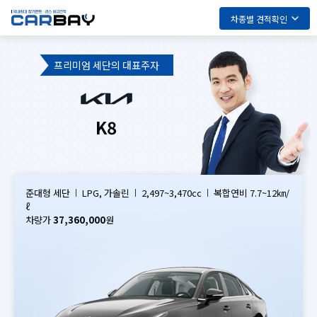
차종별 견적확인
프리미엄 세단의 대표주자
K8
준대형 세단
LPG, 가솔린
2,497~3,470cc
복합연비 7.7~12㎞/
ℓ
차량가
37,360,000
원