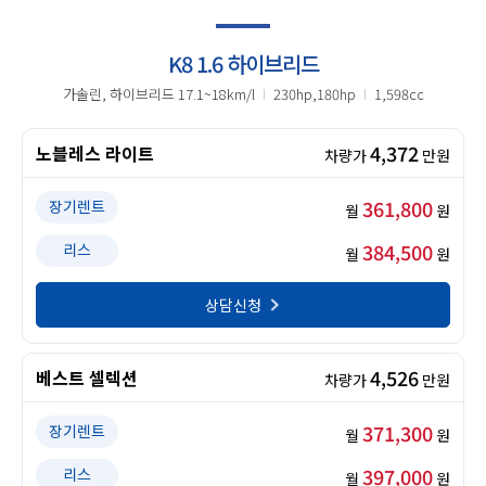
K8 1.6 하이브리드
가솔린, 하이브리드 17.1~18km/l
230hp,180hp
1,598cc
4,372
노블레스 라이트
차량가
만원
361,800
장기렌트
월
원
384,500
리스
월
원
상담신청
4,526
베스트 셀렉션
차량가
만원
371,300
장기렌트
월
원
397,000
리스
월
원