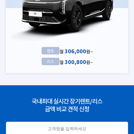
306,000
렌트
월
원~
300,800
리스
월
원~
국내최대 실시간 장기렌트/리스
금액 비교 견적 신청