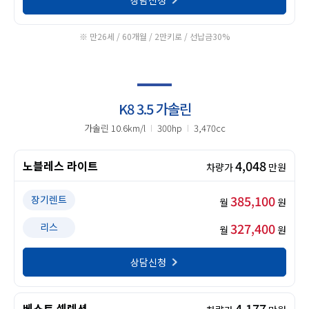
상담신청
※ 만26세 / 60개월 / 2만키로 / 선납금30%
K8 3.5 가솔린
가솔린 10.6km/l
300hp
3,470cc
4,048
노블레스 라이트
차량가
만원
385,100
장기렌트
월
원
327,400
리스
월
원
상담신청
4,177
베스트 셀렉션