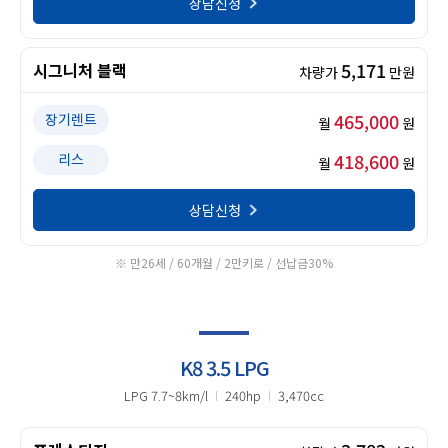
상담신청
5,171
시그니처 블랙
차량가
만원
465,000
장기렌트
월
원
418,600
리스
월
원
상담신청
※ 만26세 / 60개월 / 2만키로 / 선납금30%
K8 3.5 LPG
LPG 7.7~8km/l
240hp
3,470cc