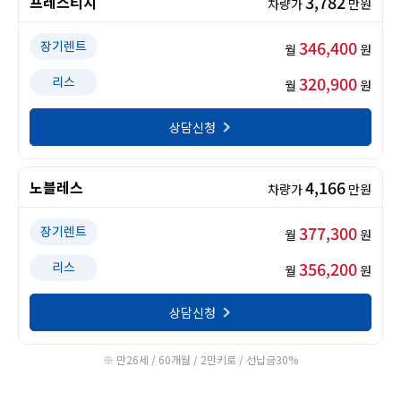
3,782
프레스티지
차량가
만원
346,400
장기렌트
월
원
320,900
리스
월
원
상담신청
4,166
노블레스
차량가
만원
377,300
장기렌트
월
원
356,200
리스
월
원
상담신청
※ 만26세 / 60개월 / 2만키로 / 선납금30%