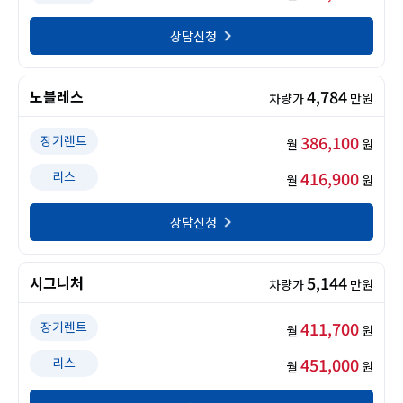
상담신청
4,784
노블레스
차량가
만원
386,100
장기렌트
월
원
416,900
리스
월
원
상담신청
5,144
시그니처
차량가
만원
411,700
장기렌트
월
원
451,000
리스
월
원