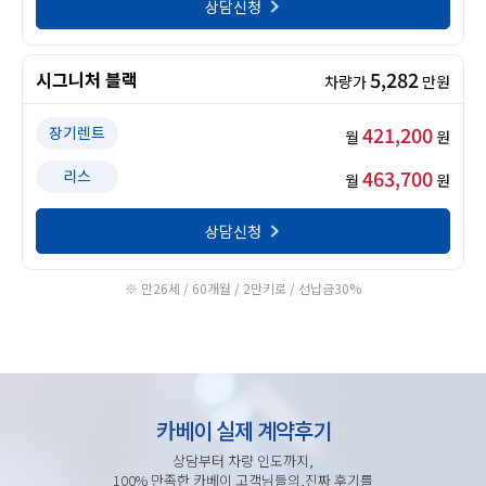
상담신청
5,282
시그니처 블랙
차량가
만원
421,200
장기렌트
월
원
463,700
리스
월
원
상담신청
※ 만26세 / 60개월 / 2만키로 / 선납금30%
카베이 실제 계약후기
상담부터 차량 인도까지,
100% 만족한 카베이 고객님들의,진짜 후기를