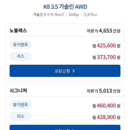
K8 3.5 가솔린 AWD
가솔린 9.3~9.7km/l
300hp
3,470cc
4,653
노블레스
차량가
만원
425,600
장기렌트
월
원
373,700
리스
월
원
상담신청
5,013
시그니처
차량가
만원
460,400
장기렌트
월
원
428,900
리스
월
원