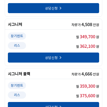
상담신청
4,508
시그니처
차량가
만원
349,700
장기렌트
월
원
362,100
리스
월
원
상담신청
4,666
시그니처 블랙
차량가
만원
359,300
장기렌트
월
원
375,600
리스
월
원