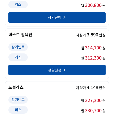
300,800
리스
월
원
상담신청
3,890
베스트 셀렉션
차량가
만원
314,100
장기렌트
월
원
312,300
리스
월
원
상담신청
4,148
노블레스
차량가
만원
327,300
장기렌트
월
원
330,700
리스
월
원