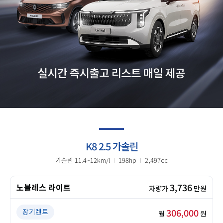
K8 2.5 가솔린
가솔린 11.4~12km/l
198hp
2,497cc
3,736
노블레스 라이트
차량가
만원
306,000
장기렌트
월
원