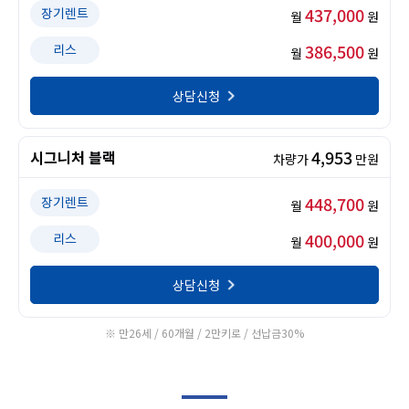
437,000
장기렌트
월
원
386,500
리스
월
원
상담신청
4,953
시그니처 블랙
차량가
만원
448,700
장기렌트
월
원
400,000
리스
월
원
상담신청
※ 만26세 / 60개월 / 2만키로 / 선납금30%