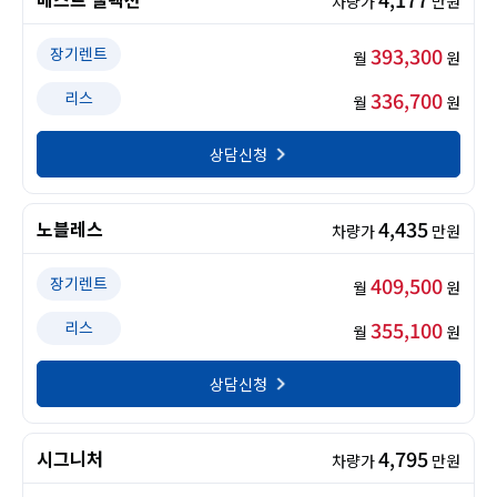
차량가
만원
393,300
장기렌트
월
원
336,700
리스
월
원
상담신청
4,435
노블레스
차량가
만원
409,500
장기렌트
월
원
355,100
리스
월
원
상담신청
4,795
시그니처
차량가
만원