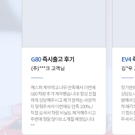
G80
즉시출고 후기
EV4
(주)***크 고객님
김*우
캐스퍼 계약하고 너무 만족해서 이번에
장기렌트
G80 차량 추가 계약했습니다! 항상 친절
상담도 
하게 상담해주시고 제가 원하는 사양까
렴해서 
지 맞춰주셔서 이번에도 만족 100%..!
차 매각
직접 오셔서 차량 비닐도 제거해주시고
기 힘드
주변에 정말 많이!!! 소개할 예정입니다
주셔서 
^^