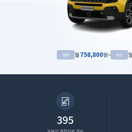
758,800
월
원~
렌트
리스
395
오늘의 견적의뢰 건수