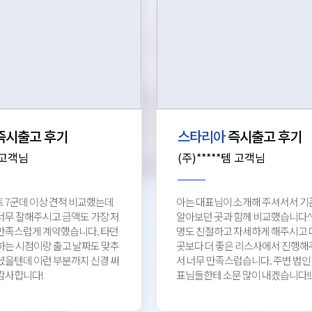
즉시출고 후기
스타리아
즉시출고 후기
 고객님
(주)*****템 고객님
 7군데 이상 견적 비교했는데
아는 대표님이 소개해 주셔서서 기
너무 잘해주시고 금액도 가장 저
알아보던 곳과 함께 비교했습니다^
만족스럽게 계약했습니다. 타던
명도 친절하고 자세하게 해주시고 
하는 시점이랑 출고 날짜도 맞추
곳보다 더 좋은 리스사에서 진행해
셨을텐데 이런 부분까지 신경 써
서 너무 만족스럽습니다. 주변 법인
감사합니다!
표님들한테 소문 많이 내겠습니다!!