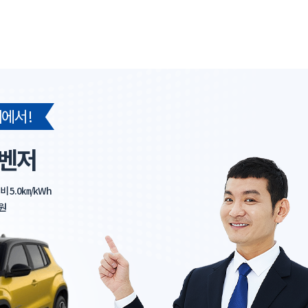
에서 !
어벤저
 5.0㎞/kWh
원