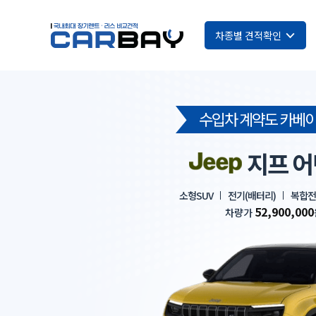
차종별 견적확인
수입차 계약도 카베이
지프 
소형SUV
전기(배터리)
복합전비
52,900,000
차량가