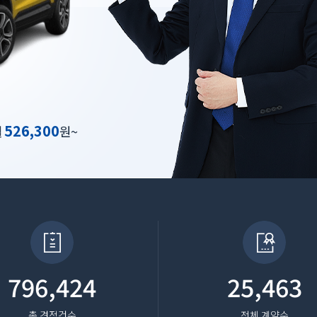
526,300
월
원~
796,424
25,463
총 견적건수
전체 계약수