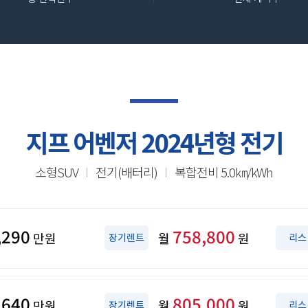
지프 어벤저 2024년형 전기
소형SUV
전기(배터리)
복합전비 5.0㎞/kWh
,290
758,800
만원
월
원
장기렌트
리스
,640
805,000
만원
월
원
장기렌트
리스