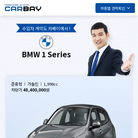
차종별 견적확인
수입차 계약도 카베이에서 !
BMW 1 Series
준중형
가솔린
1,998cc
차량가
48,400,000
원