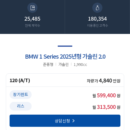
25,485
180,354
전체 계약수
이용중인 고객수
BMW 1 Series 2025년형 가솔린 2.0
준중형
가솔린
1,998cc
4,840
120 (A/T)
차량가
만원
599,400
장기렌트
월
원
313,500
리스
월
원
상담신청