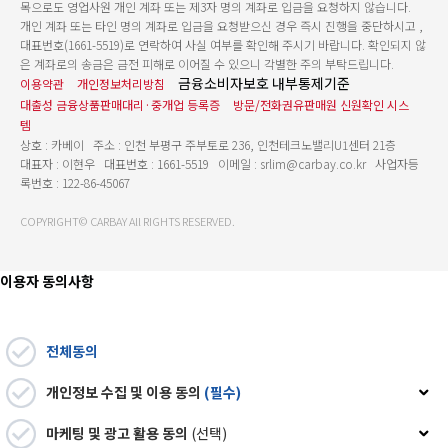
목으로도 영업사원 개인 계좌 또는 제3자 명의 계좌로 입금을 요청하지 않습니다.
개인 계좌 또는 타인 명의 계좌로 입금을 요청받으신 경우 즉시 진행을 중단하시고 ,
대표번호(1661-5519)로 연락하여 사실 여부를 확인해 주시기 바랍니다. 확인되지 않
은 계좌로의 송금은 금전 피해로 이어질 수 있으니 각별한 주의 부탁드립니다.
금융소비자보호 내부통제기준
이용약관
개인정보처리방침
대출성 금융상품판매대리·중개업 등록증
방문/전화권유판매원 신원확인 시스
템
상호 : 카베이 주소 : 인천 부평구 주부토로 236, 인천테크노밸리U1센터 21층
대표자 : 이현우 대표번호 : 1661-5519 이메일 : srlim@carbay.co.kr 사업자등
록번호 : 122-86-45067
COPYRIGHT© CARBAY All RIGHTS RESERVED.
이용자 동의사항
전체동의
개인정보 수집 및 이용 동의
(필수)
(주)카베이는 카프로(car-pro.kr)에서 제공하는 장기렌트 리스 중개 서비스 이용
마케팅 및 광고 활용 동의
(선택)
및 상담 신청 처리를 위해 아래 개인정보를 수집·이용합니다. 회사는 이용자와 협력