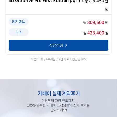
6,450
M135 xDrive Pro First Edition (A/T)
차량가
만
원
809,600
장기렌트
월
원
423,400
리스
월
원
상담신청
※ 만26세 / 60개월 / 2만키로 / 선납금30%
카베이 실제 계약후기
상담부터 차량 인도까지,
100% 만족한 카베이 고객님들의,진짜 후기를
만나보세요!