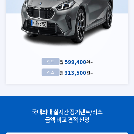
599,400
렌트
월
원~
313,500
리스
월
원~
국내최대 실시간 장기렌트/리스
금액 비교 견적 신청