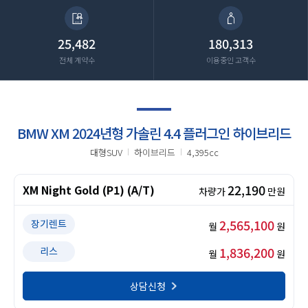
25,482
180,313
전체 계약수
이용중인 고객수
BMW XM 2024년형 가솔린 4.4 플러그인 하이브리드
대형SUV
하이브리드
4,395cc
22,190
XM Night Gold (P1) (A/T)
차량가
만원
2,565,100
장기렌트
월
원
1,836,200
리스
월
원
상담신청