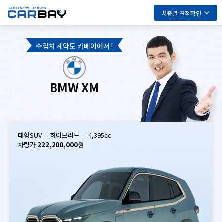
차종별 견적확인
수입차 계약도 카베이에서 !
BMW XM
대형SUV
하이브리드
4,395cc
차량가
222,200,000
원