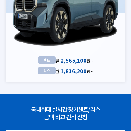
2,565,100
렌트
월
원~
1,836,200
리스
월
원~
국내최대 실시간 장기렌트/리스
금액 비교 견적 신청