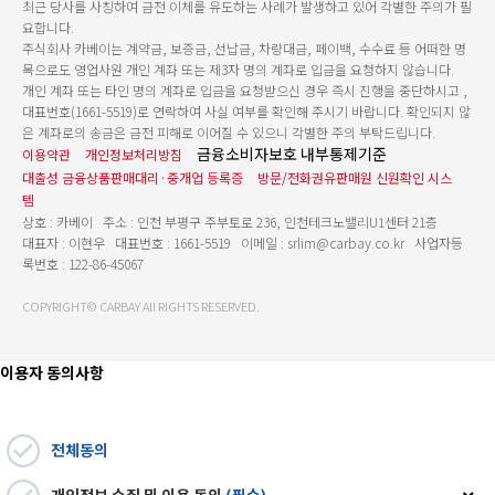
최근 당사를 사칭하여 금전 이체를 유도하는 사례가 발생하고 있어 각별한 주의가 필
요합니다.
주식회사 카베이는 계약금, 보증금, 선납금, 차량대금, 페이백, 수수료 등 어떠한 명
목으로도 영업사원 개인 계좌 또는 제3자 명의 계좌로 입금을 요청하지 않습니다.
개인 계좌 또는 타인 명의 계좌로 입금을 요청받으신 경우 즉시 진행을 중단하시고 ,
대표번호(1661-5519)로 연락하여 사실 여부를 확인해 주시기 바랍니다. 확인되지 않
은 계좌로의 송금은 금전 피해로 이어질 수 있으니 각별한 주의 부탁드립니다.
금융소비자보호 내부통제기준
이용약관
개인정보처리방침
대출성 금융상품판매대리·중개업 등록증
방문/전화권유판매원 신원확인 시스
템
상호 : 카베이 주소 : 인천 부평구 주부토로 236, 인천테크노밸리U1센터 21층
대표자 : 이현우 대표번호 : 1661-5519 이메일 : srlim@carbay.co.kr 사업자등
록번호 : 122-86-45067
COPYRIGHT© CARBAY All RIGHTS RESERVED.
이용자 동의사항
전체동의