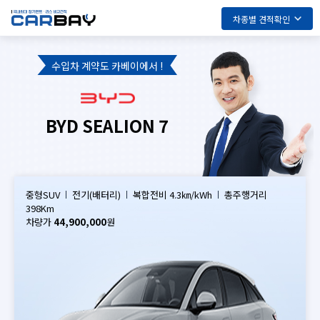
차종별 견적확인
수입차 계약도 카베이에서 !
BYD SEALION 7
중형SUV
전기(배터리)
복합전비 4.3㎞/kWh
총주행거리
398Km
차량가
44,900,000
원