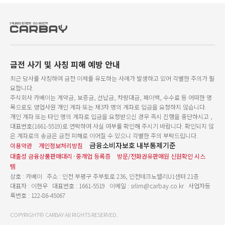
금전 사기 및 사칭 피해 예방 안내
최근 당사를 사칭하여 금전 이체를 유도하는 사례가 발생하고 있어 각별한 주의가 필
요합니다.
주식회사 카베이는 계약금, 보증금, 선납금, 차량대금, 페이백, 수수료 등 어떠한 명
목으로도 영업사원 개인 계좌 또는 제3자 명의 계좌로 입금을 요청하지 않습니다.
개인 계좌 또는 타인 명의 계좌로 입금을 요청받으신 경우 즉시 진행을 중단하시고 ,
대표번호(1661-5519)로 연락하여 사실 여부를 확인해 주시기 바랍니다. 확인되지 않
은 계좌로의 송금은 금전 피해로 이어질 수 있으니 각별한 주의 부탁드립니다.
금융소비자보호 내부통제기준
이용약관
개인정보처리방침
대출성 금융상품판매대리·중개업 등록증
방문/전화권유판매원 신원확인 시스
템
상호 : 카베이 주소 : 인천 부평구 주부토로 236, 인천테크노밸리U1센터 21층
대표자 : 이현우 대표번호 : 1661-5519 이메일 : srlim@carbay.co.kr 사업자등
록번호 : 122-86-45067
COPYRIGHT© CARBAY All RIGHTS RESERVED.