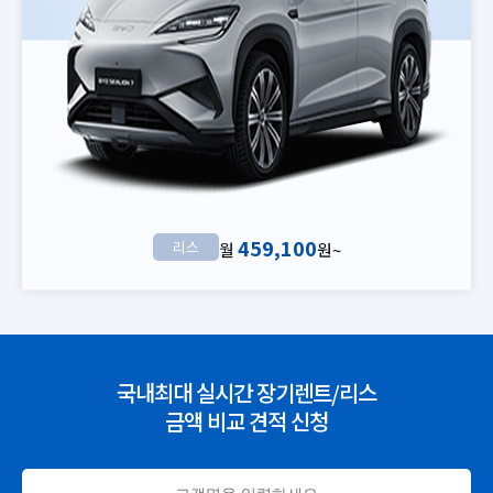
459,100
리스
월
원~
국내최대 실시간 장기렌트/리스
금액 비교 견적 신청