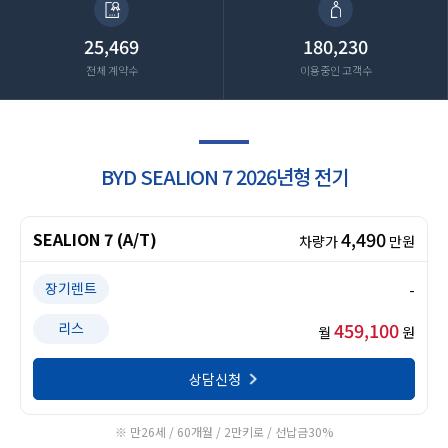
25,469
180,230
전체 계약수
이용중인 고객수
BYD SEALION 7 2026년형 전기
4,490
SEALION 7 (A/T)
차량가
만원
장기렌트
-
459,100
리스
월
원
상담신청
※ 만26세 / 60개월 / 2만키로 / 선납금30%